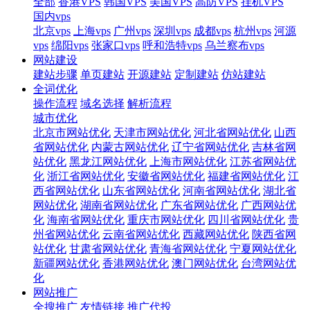
全部
香港VPS
韩国VPS
美国VPS
高防VPS
挂机VPS
国内vps
北京vps
上海vps
广州vps
深圳vps
成都vps
杭州vps
河源
vps
绵阳vps
张家口vps
呼和浩特vps
乌兰察布vps
网站建设
建站步骤
单页建站
开源建站
定制建站
仿站建站
全词优化
操作流程
域名选择
解析流程
城市优化
北京市网站优化
天津市网站优化
河北省网站优化
山西
省网站优化
内蒙古网站优化
辽宁省网站优化
吉林省网
站优化
黑龙江网站优化
上海市网站优化
江苏省网站优
化
浙江省网站优化
安徽省网站优化
福建省网站优化
江
西省网站优化
山东省网站优化
河南省网站优化
湖北省
网站优化
湖南省网站优化
广东省网站优化
广西网站优
化
海南省网站优化
重庆市网站优化
四川省网站优化
贵
州省网站优化
云南省网站优化
西藏网站优化
陕西省网
站优化
甘肃省网站优化
青海省网站优化
宁夏网站优化
新疆网站优化
香港网站优化
澳门网站优化
台湾网站优
化
网站推广
全搜推广
友情链接
推广代投