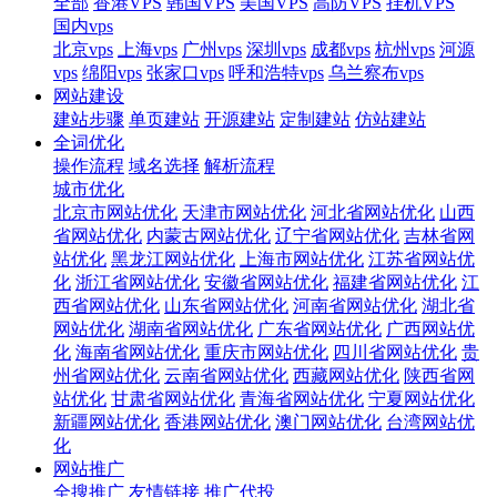
全部
香港VPS
韩国VPS
美国VPS
高防VPS
挂机VPS
国内vps
北京vps
上海vps
广州vps
深圳vps
成都vps
杭州vps
河源
vps
绵阳vps
张家口vps
呼和浩特vps
乌兰察布vps
网站建设
建站步骤
单页建站
开源建站
定制建站
仿站建站
全词优化
操作流程
域名选择
解析流程
城市优化
北京市网站优化
天津市网站优化
河北省网站优化
山西
省网站优化
内蒙古网站优化
辽宁省网站优化
吉林省网
站优化
黑龙江网站优化
上海市网站优化
江苏省网站优
化
浙江省网站优化
安徽省网站优化
福建省网站优化
江
西省网站优化
山东省网站优化
河南省网站优化
湖北省
网站优化
湖南省网站优化
广东省网站优化
广西网站优
化
海南省网站优化
重庆市网站优化
四川省网站优化
贵
州省网站优化
云南省网站优化
西藏网站优化
陕西省网
站优化
甘肃省网站优化
青海省网站优化
宁夏网站优化
新疆网站优化
香港网站优化
澳门网站优化
台湾网站优
化
网站推广
全搜推广
友情链接
推广代投