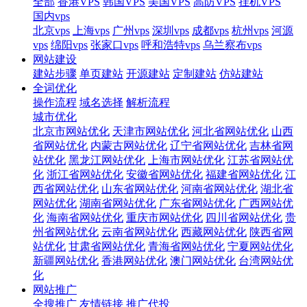
全部
香港VPS
韩国VPS
美国VPS
高防VPS
挂机VPS
国内vps
北京vps
上海vps
广州vps
深圳vps
成都vps
杭州vps
河源
vps
绵阳vps
张家口vps
呼和浩特vps
乌兰察布vps
网站建设
建站步骤
单页建站
开源建站
定制建站
仿站建站
全词优化
操作流程
域名选择
解析流程
城市优化
北京市网站优化
天津市网站优化
河北省网站优化
山西
省网站优化
内蒙古网站优化
辽宁省网站优化
吉林省网
站优化
黑龙江网站优化
上海市网站优化
江苏省网站优
化
浙江省网站优化
安徽省网站优化
福建省网站优化
江
西省网站优化
山东省网站优化
河南省网站优化
湖北省
网站优化
湖南省网站优化
广东省网站优化
广西网站优
化
海南省网站优化
重庆市网站优化
四川省网站优化
贵
州省网站优化
云南省网站优化
西藏网站优化
陕西省网
站优化
甘肃省网站优化
青海省网站优化
宁夏网站优化
新疆网站优化
香港网站优化
澳门网站优化
台湾网站优
化
网站推广
全搜推广
友情链接
推广代投