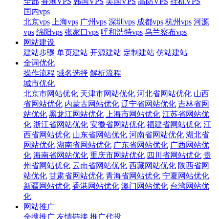
全部
香港VPS
韩国VPS
美国VPS
高防VPS
挂机VPS
国内vps
北京vps
上海vps
广州vps
深圳vps
成都vps
杭州vps
河源
vps
绵阳vps
张家口vps
呼和浩特vps
乌兰察布vps
网站建设
建站步骤
单页建站
开源建站
定制建站
仿站建站
全词优化
操作流程
域名选择
解析流程
城市优化
北京市网站优化
天津市网站优化
河北省网站优化
山西
省网站优化
内蒙古网站优化
辽宁省网站优化
吉林省网
站优化
黑龙江网站优化
上海市网站优化
江苏省网站优
化
浙江省网站优化
安徽省网站优化
福建省网站优化
江
西省网站优化
山东省网站优化
河南省网站优化
湖北省
网站优化
湖南省网站优化
广东省网站优化
广西网站优
化
海南省网站优化
重庆市网站优化
四川省网站优化
贵
州省网站优化
云南省网站优化
西藏网站优化
陕西省网
站优化
甘肃省网站优化
青海省网站优化
宁夏网站优化
新疆网站优化
香港网站优化
澳门网站优化
台湾网站优
化
网站推广
全搜推广
友情链接
推广代投